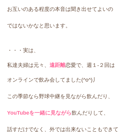
お互いのある程度の本音は聞き出せてよいの
ではないかなと思います。
・・・
実は、
私達夫婦は
元々、
遠距離
恋愛で、
週１-２回は
オンラインで
飲み会してました(^o^)丿
この季節なら野球中継を見ながら飲んだり、
YouTubeを一緒に見ながら
飲んだりして、
話すだけでなく、外では出来ないこともできて