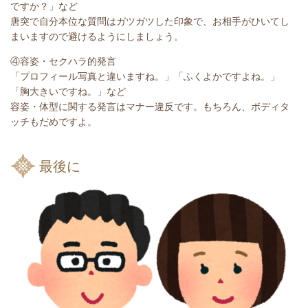
ですか？」など
唐突で自分本位な質問はガツガツした印象で、お相手がひいてし
まいますので避けるようにしましょう。
④容姿・セクハラ的発言
「プロフィール写真と違いますね。」「ふくよかですよね。」
「胸大きいですね。」など
容姿・体型に関する発言はマナー違反です。もちろん、ボディタ
ッチもだめですよ。
最後に